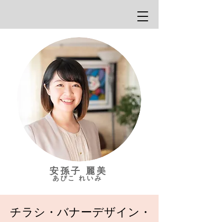
​安孫子 麗美
​あびこ れいみ
チラシ・バナーデザイン・