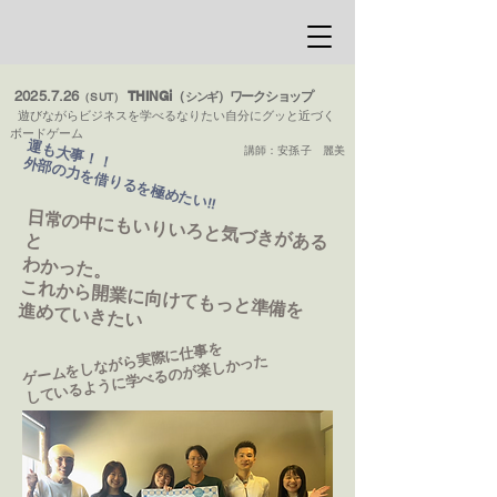
​
2025.7.26
THINGi（
）ワークショップ
シンギ
（SUT）
​
遊びながらビジネスを学べるなりたい自分に
グッと近づく
ボードゲーム​​​​​​​​
​運も大事！！
​
講師：安孫子 麗美
外部の力を借りるを極めたい‼
​日常の中にもいりいろと気づきがあると
わかった。
これから開業に向けてもっと準備を
​進めていきたい
​ゲームをしながら実際に仕事を
​しているように学べるのが楽しかった