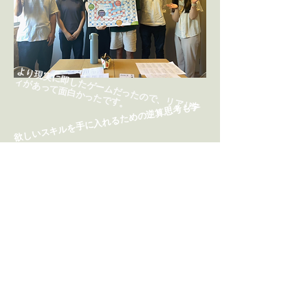
​よ
り
現
実
に
即
た
ゲ
ー
ム
だ
っ
た
の
で
、
リ
ア
リ
テ
が
あ
っ
て
面
白
か
っ
た
で
す
し
ィ
。
​
欲
し
い
ス
キ
ル
を
手
に
入
れ
る
た
め
の
逆
算
思
考
も
学
べ
た
。